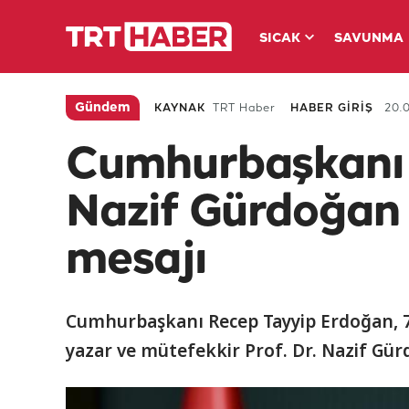
SICAK
SAVUNMA
Gündem
KAYNAK
TRT Haber
HABER GİRİŞ
20.0
Cumhurbaşkanı
Nazif Gürdoğan 
mesajı
Cumhurbaşkanı Recep Tayyip Erdoğan, 
yazar ve mütefekkir Prof. Dr. Nazif Gürd