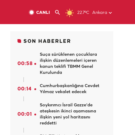
CANLI
22.7ºC
Ankara
SON HABERLER
Suça sürüklenen çocuklara
ilişkin düzenlemeleri içeren
00:58
kanun teklifi TBMM Genel
Kurulunda
Cumhurbaşkanlığına Cevdet
00:14
Yılmaz vekalet edecek
Soykırımcı İsrail Gazze'de
ateşkesin ikinci aşamasına
00:01
ilişkin yeni yol haritasını
reddetti