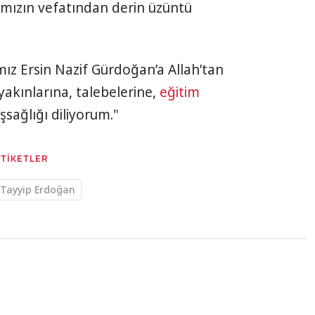
amızın vefatından derin üzüntü
mız Ersin Nazif Gürdoğan’a Allah’tan
yakınlarına, talebelerine,
eğitim
sağlığı diliyorum."
ETİKETLER
 Tayyip Erdoğan