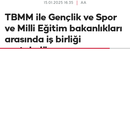
15.01.2025 16:35
AA
TBMM ile Gençlik ve Spor
ve Milli Eğitim bakanlıkları
arasında iş birliği
protokolü
TBMM Başkanı Numan Kurtulmuş ile
Gençlik ve Spor Bakanı Osman Aşkın Bak ve
Milli Eğitim Bakanı Yusuf Tekin, "23 Nisan
Ulusal Egemenlik ve Çocuk Bayramı
Kutlamalarına Yönelik İş Birliği
Protokolü"nü imzaladı.