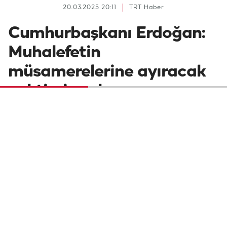
20.03.2025 20:11
TRT Haber
Cumhurbaşkanı Erdoğan:
Muhalefetin
müsamerelerine ayıracak
vaktimiz yok
Cumhurbaşkanı Recep Tayyip Erdoğan,
"Bizim ne şahsen, ne parti, ne de ittifak
olarak muhalefetin müsamerelerine
ayıracak vaktimiz yok" dedi.