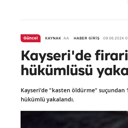
Güncel
KAYNAK
AA
HABER GİRİŞ
09.06.2024 0
Kayseri'de firar
hükümlüsü yaka
Kayseri'de "kasten öldürme" suçundan 12
hükümlü yakalandı.