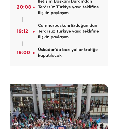
İletişim Başkanı Duran'dan
20:08
Terörsüz Türkiye yasa teklifine
ilişkin paylaşım
Cumhurbaşkanı Erdoğan'dan
19:12
Terörsüz Türkiye yasa teklifine
ilişkin paylaşım
Üsküdar'da bazı yollar trafiğe
19:00
kapatılacak