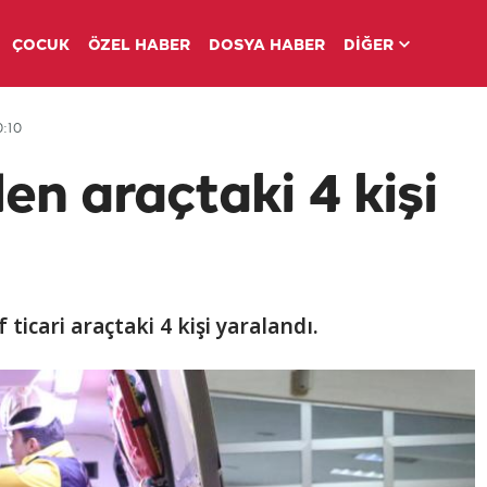
ÇOCUK
ÖZEL HABER
DOSYA HABER
DİĞER
:10
len araçtaki 4 kişi
 ticari araçtaki 4 kişi yaralandı.