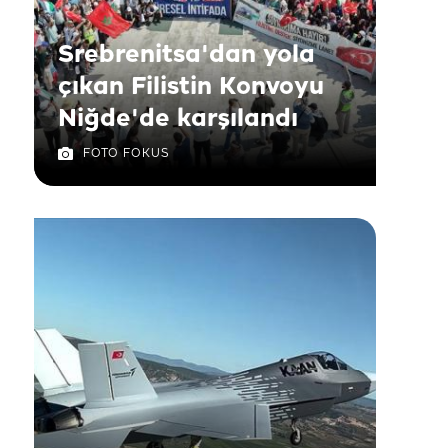
Srebrenitsa'dan yola
çıkan Filistin Konvoyu
Niğde'de karşılandı
FOTO FOKUS