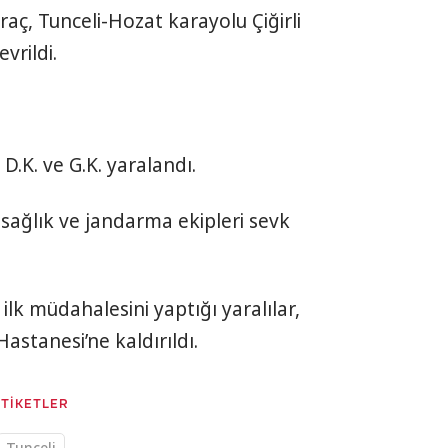
araç, Tunceli-Hozat karayolu Çiğirli
vrildi.
D.K. ve G.K. yaralandı.
sağlık ve jandarma ekipleri sevk
 ilk müdahalesini yaptığı yaralılar,
astanesi’ne kaldırıldı.
ETİKETLER
Tunceli