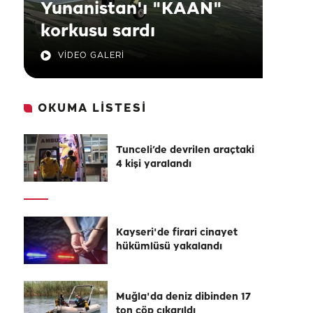
Yunanistan'ı "KAAN"
korkusu sardı
VİDEO GALERİ
OKUMA LİSTESİ
Tunceli’de devrilen araçtaki
4 kişi yaralandı
Kayseri'de firari cinayet
hükümlüsü yakalandı
Muğla'da deniz dibinden 17
ton çöp çıkarıldı