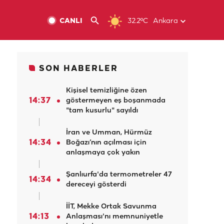
CANLI
32.2ºC
Ankara
SON HABERLER
Kişisel temizliğine özen
14:37
göstermeyen eş boşanmada
"tam kusurlu" sayıldı
İran ve Umman, Hürmüz
14:34
Boğazı’nın açılması için
anlaşmaya çok yakın
Şanlıurfa'da termometreler 47
14:34
dereceyi gösterdi
İİT, Mekke Ortak Savunma
14:13
Anlaşması'nı memnuniyetle