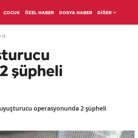
ÇOCUK
ÖZEL HABER
DOSYA HABER
DİĞER
:15
turucu
2 şüpheli
uyuşturucu operasyonunda 2 şüpheli