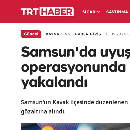
SICAK
SAVUNMA
Güncel
KAYNAK
AA
HABER GİRİŞ
05.09.2024 18
Samsun'da uyuş
operasyonunda 
yakalandı
Samsun'un Kavak ilçesinde düzenlenen 
gözaltına alındı.