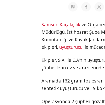
Samsun
Kaçakçılık
ve Organiz
Müdürlüğü, İstihbarat Şube M
Komutanlığı ve Kavak Jandar
ekipleri,
uyuşturucu
ile mücade
Ekipler, S.A. ile C.A'nın uyuşt
şüphelilerin ev ve arazilerind
Aramada 162 gram toz esrar, 
sentetik uyuşturucu ve 19 kök uy
Operasyonda 2 şüpheli gözaltı