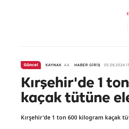
Güncel
KAYNAK
AA
HABER GİRİŞ
05.09.2024 17
Kırşehir'de 1 to
kaçak tütüne ele
Kırşehir'de 1 ton 600 kilogram kaçak tütü