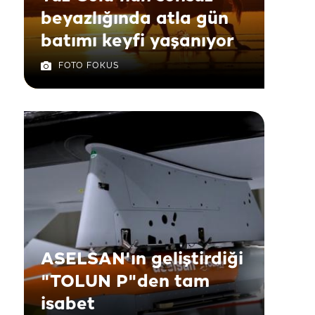
beyazlığında atla gün
batımı keyfi yaşanıyor
FOTO FOKUS
ASELSAN'ın geliştirdiği
"TOLUN P"den tam
isabet