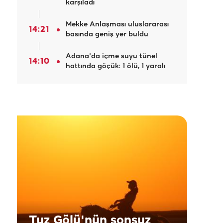
karşıladı
Mekke Anlaşması uluslararası
14:21
basında geniş yer buldu
Adana'da içme suyu tünel
14:10
hattında göçük: 1 ölü, 1 yaralı
Tuz Gölü'nün sonsuz