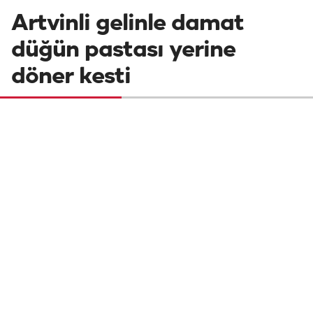
Artvinli gelinle damat
düğün pastası yerine
döner kesti
Artvin'de düzenlenen kır düğününde dünya
evine giren gelinle damat düğün pastası
yerine döner kesti. Davetlilere ise pasta
yerine çağ kebap ikram edildi.