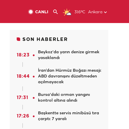
CANLI
31.6ºC
Ankara
SON HABERLER
Beykoz'da yarın denize girmek
18:23
yasaklandı
İran’dan Hürmüz Boğazı mesajı:
18:44
ABD davranışını düzeltmeden
açılmayacak
Bursa'daki orman yangını
17:31
kontrol altına alındı
Başkentte servis minibüsü tıra
17:26
çarptı: 7 yaralı