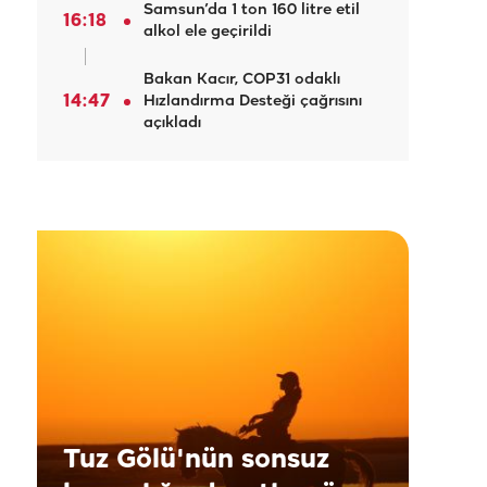
Samsun’da 1 ton 160 litre etil
16:18
alkol ele geçirildi
Bakan Kacır, COP31 odaklı
14:47
Hızlandırma Desteği çağrısını
açıkladı
Tuz Gölü'nün sonsuz