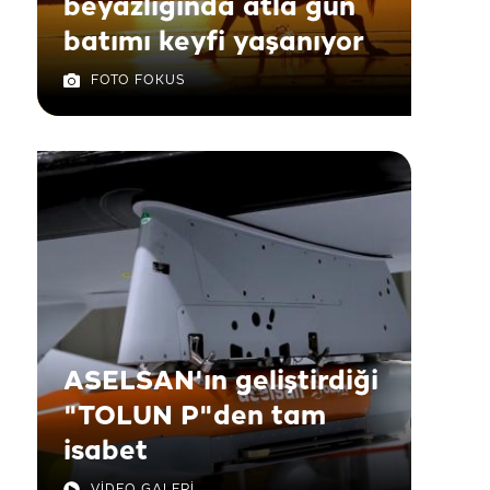
beyazlığında atla gün
batımı keyfi yaşanıyor
FOTO FOKUS
ASELSAN'ın geliştirdiği
"TOLUN P"den tam
isabet
VİDEO GALERİ