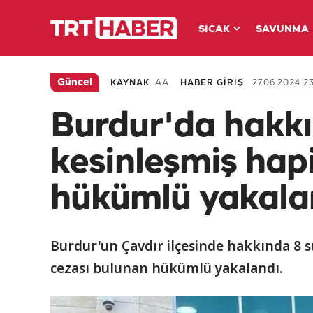
SICAK
SAVUNMA
Güncel
KAYNAK
AA
HABER GİRİŞ
27.06.2024 23
Burdur'da hakkın
kesinleşmiş hap
hükümlü yakala
Burdur'un Çavdır ilçesinde hakkında 8 s
cezası bulunan hükümlü yakalandı.