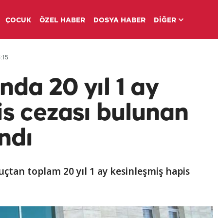
ÇOCUK
ÖZEL HABER
DOSYA HABER
DİĞER
:15
da 20 yıl 1 ay
is cezası bulunan
ndı
uçtan toplam 20 yıl 1 ay kesinleşmiş hapis