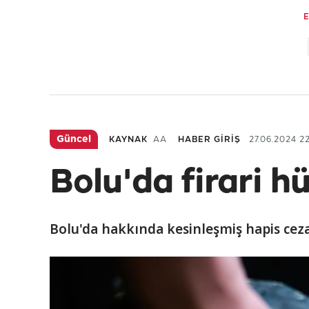
Güncel
KAYNAK
AA
HABER GİRİŞ
27.06.2024 22
Bolu'da firari 
Bolu'da hakkında kesinleşmiş hapis cez