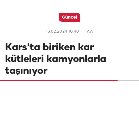
Güncel
13.02.2024 10:40
AA
Kars'ta biriken kar
kütleleri kamyonlarla
taşınıyor
Kars'ta çatılarda oluşan buz sarkıtları
itfaiyeciler tarafından kırılıyor, Sarıkamış
ilçesinde de biriken kar ve buz kütleleri
kamyonlarla taşınıyor.