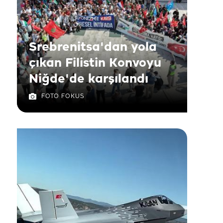
Srebrenitsa'dan yola
çıkan Filistin Konvoyu
Niğde'de karşılandı
FOTO FOKUS