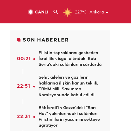
CANLI
22.7ºC
Ankara
SON HABERLER
Filistin topraklarını gasbeden
00:21
İsrailliler, işgal altındaki Batı
Şeria’daki saldırılarını sürdürdü
Şehit aileleri ve gazilerin
haklarına ilişkin kanun teklifi,
22:51
TBMM Milli Savunma
Komisyonunda kabul edildi
BM: İsrail'in Gazze'deki "Sarı
Hat" yakınlarındaki saldırıları
22:31
Filistinlilerin yaşamını sekteye
uğratıyor