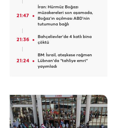
İran: Hürmüz Boğazı
müzakereleri son aşamada,
21:47
Boğaz'ın açılması ABD'nin
tutumuna bağlı
Bahçelievler'de 4 katlı bina
21:36
çöktü
BM: İsrail, ateşkese rağmen
21:24
Lübnan'da "tahliye emri"
yayımladı