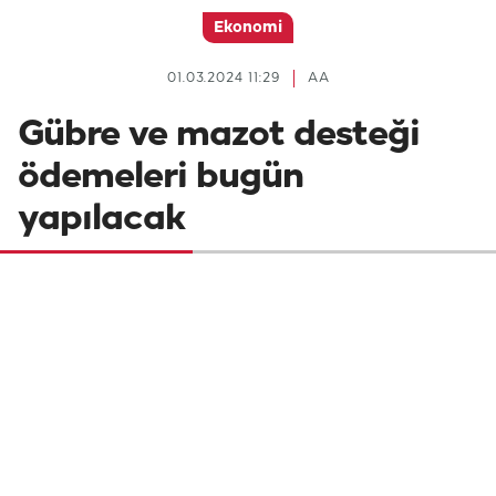
Ekonomi
01.03.2024 11:29
AA
Gübre ve mazot desteği
ödemeleri bugün
yapılacak
Tarım ve Orman Bakanı İbrahim Yumaklı, 8
milyar 998 milyon 174 bin 300 lira mazot ve
gübre destek ödemesinin bugün çiftçilerin
hesaplarına aktarılacağını duyurdu.