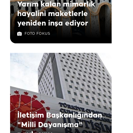
Yarım kalan mimarlık
hayalini maketlerle
yeniden inşa ediyor
FOTO FOKUS
İletişim Başkanlığından
"Milli Dayanışma"