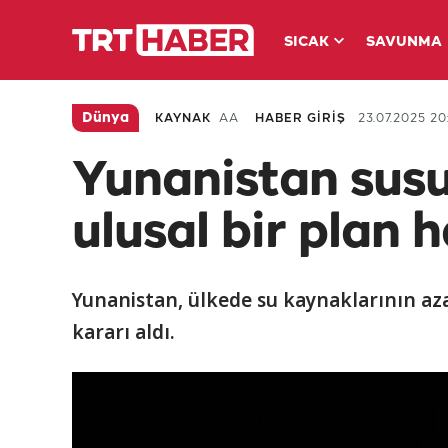
SICAK
SAVUNMA
Dünya
KAYNAK
AA
HABER GİRİŞ
23.07.2025 20
Yunanistan susu
ulusal bir plan h
Yunanistan, ülkede su kaynaklarının az
kararı aldı.