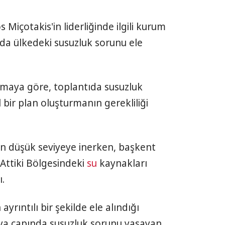
Miçotakis'in liderliğinde ilgili kurum
tıda ülkedeki susuzluk sorunu ele
amaya göre, toplantıda susuzluk
 bir plan oluşturmanın gerekliliği
 en düşük seviyeye inerken, başkent
 Attiki Bölgesindeki
su
kaynakları
.
 ayrıntılı bir şekilde ele alındığı
nya çapında susuzluk sorunu yaşayan