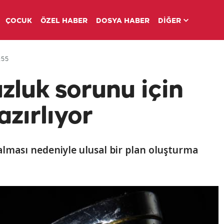
ÇOCUK
ÖZEL HABER
DOSYA HABER
DİĞER
:55
zluk sorunu için
azırlıyor
alması nedeniyle ulusal bir plan oluşturma