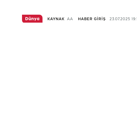
Dünya
KAYNAK
AA
HABER GİRİŞ
23.07.2025 19:
DSÖ: Gazze'de y
beslenmeye bağl
artış var
Dünya Sağlık Örgütü (DSÖ) Genel Direk
saldırılarını sürdürdüğü Gazze'de halkın 
yetersiz beslenmeye bağlı ölümlerde cid