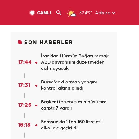
CANLI
32.4ºC
Ankara
SON HABERLER
İran’dan Hürmüz Boğazı mesajı:
17:44
ABD davranışını düzeltmeden
açılmayacak
Bursa'daki orman yangını
17:31
kontrol altına alındı
Başkentte servis minibüsü tıra
17:26
çarptı: 7 yaralı
Samsun’da 1 ton 160 litre etil
16:18
alkol ele geçirildi