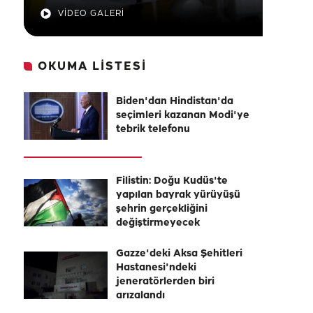
VİDEO GALERİ
OKUMA LİSTESİ
Biden'dan Hindistan'da
seçimleri kazanan Modi'ye
tebrik telefonu
Filistin: Doğu Kudüs'te
yapılan bayrak yürüyüşü
şehrin gerçekliğini
değiştirmeyecek
Gazze'deki Aksa Şehitleri
Hastanesi'ndeki
jeneratörlerden biri
arızalandı