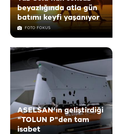
beyazlığında atla gün
batımı keyfi yaşanıyor
FOTO FOKUS
ASELSAN'ın geliştirdiği
"TOLUN P"den tam
isabet