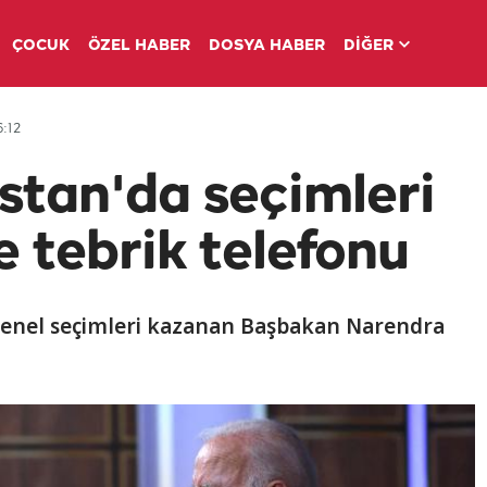
ÇOCUK
ÖZEL HABER
DOSYA HABER
DİĞER
:12
stan'da seçimleri
 tebrik telefonu
 genel seçimleri kazanan Başbakan Narendra