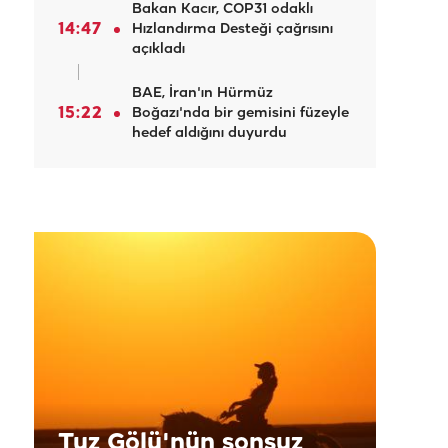
Bakan Kacır, COP31 odaklı
14:47
Hızlandırma Desteği çağrısını
açıkladı
BAE, İran'ın Hürmüz
15:22
Boğazı'nda bir gemisini füzeyle
hedef aldığını duyurdu
Tuz Gölü'nün sonsuz