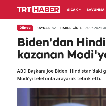
SICAK
SAVUNMA
Dünya
KAYNAK
AA
HABER GİRİŞ
06.06.2024 06
Biden'dan Hindi
kazanan Modi'ye
ABD Başkanı Joe Biden, Hindistan'daki
Modi'yi telefonla arayarak tebrik etti.