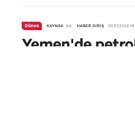
Dünya
KAYNAK
AA
HABER GİRİŞ
20.07.2024 18
Yemen'de petrol
vuruldu
İsrail savaş uçakları, İran destekli Hus
80 kişi yaralandı.