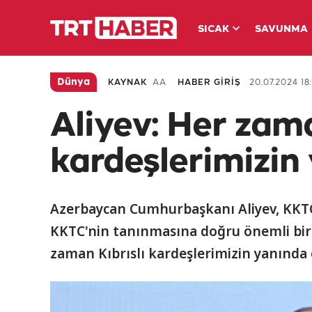
SICAK
SAVUNMA
Dünya
KAYNAK
AA
HABER GİRİŞ
20.07.2024 18
Aliyev: Her zama
kardeşlerimizin
Azerbaycan Cumhurbaşkanı Aliyev, KKTC
KKTC'nin tanınmasına doğru önemli bir
zaman Kıbrıslı kardeşlerimizin yanında 