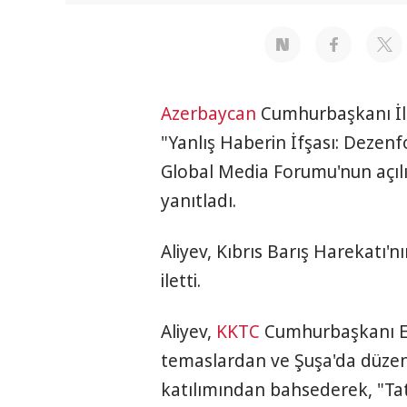
Azerbaycan
Cumhurbaşkanı İl
"Yanlış Haberin İfşası: Dezen
Global Media Forumu'nun açılış
yanıtladı.
Aliyev, Kıbrıs Barış Harekatı'nın
iletti.
Aliyev,
KKTC
Cumhurbaşkanı Ers
temaslardan ve Şuşa'da düzen
katılımından bahsederek, "Tata