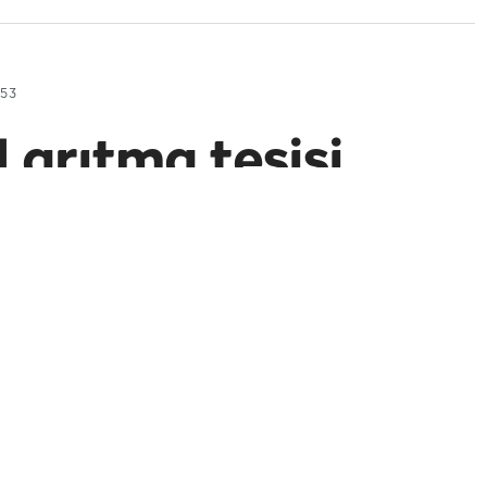
:53
 arıtma tesisi
ilerin kontrolündeki Hudeyde Limanı'nı vurdu,
Share
video