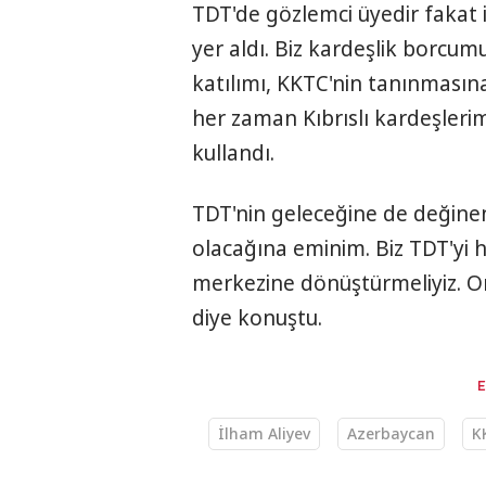
TDT'de gözlemci üyedir fakat i
yer aldı. Biz kardeşlik borcumu
katılımı, KKTC'nin tanınmasın
her zaman Kıbrıslı kardeşlerim
kullandı.
TDT'nin geleceğine de değinen
olacağına eminim. Biz TDT'yi 
merkezine dönüştürmeliyiz. Or
diye konuştu.
İlham Aliyev
Azerbaycan
K