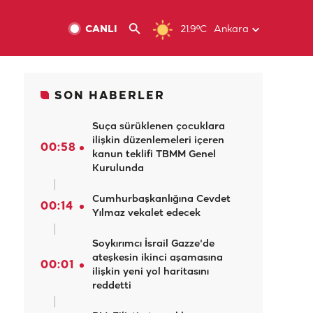
CANLI
21.9ºC
Ankara
SON HABERLER
Suça sürüklenen çocuklara
ilişkin düzenlemeleri içeren
00:58
kanun teklifi TBMM Genel
Kurulunda
Cumhurbaşkanlığına Cevdet
00:14
Yılmaz vekalet edecek
Soykırımcı İsrail Gazze'de
ateşkesin ikinci aşamasına
00:01
ilişkin yeni yol haritasını
reddetti