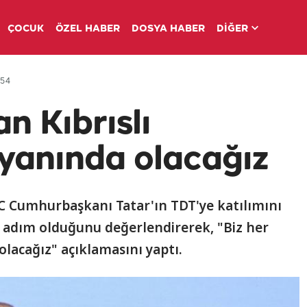
ÇOCUK
ÖZEL HABER
DOSYA HABER
DİĞER
:54
n Kıbrıslı
 yanında olacağız
 Cumhurbaşkanı Tatar'ın TDT'ye katılımını
 adım olduğunu değerlendirerek, "Biz her
olacağız" açıklamasını yaptı.