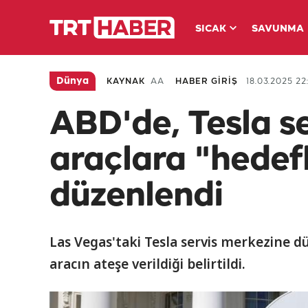
SICAK
SAVUNMA
Dünya
KAYNAK
AA
HABER GİRİŞ
18.03.2025 22
ABD'de, Tesla s
araçlara "hedefl
düzenlendi
Las Vegas'taki Tesla servis merkezine d
aracın ateşe verildiği belirtildi.