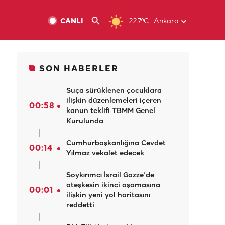
CANLI
22.7ºC
Ankara
SON HABERLER
Suça sürüklenen çocuklara
ilişkin düzenlemeleri içeren
00:58
kanun teklifi TBMM Genel
Kurulunda
Cumhurbaşkanlığına Cevdet
00:14
Yılmaz vekalet edecek
Soykırımcı İsrail Gazze'de
ateşkesin ikinci aşamasına
00:01
ilişkin yeni yol haritasını
reddetti