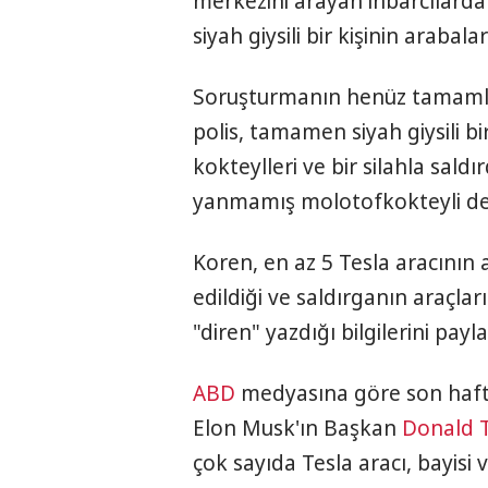
merkezini arayan ihbarcılardan
siyah giysili bir kişinin arabal
Soruşturmanın henüz tamamla
polis, tamamen siyah giysili b
kokteylleri ve bir silahla saldı
yanmamış molotofkokteyli de el
Koren, en az 5 Tesla aracının a
edildiği ve saldırganın araçla
"diren" yazdığı bilgilerini payla
ABD
medyasına göre son hafta
Elon Musk'ın Başkan
Donald 
çok sayıda Tesla aracı, bayisi v