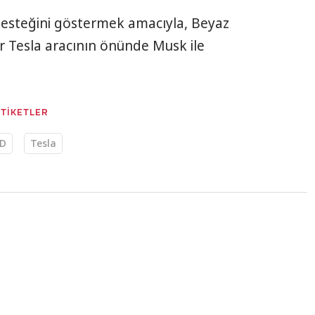
esteğini göstermek amacıyla, Beyaz
bir Tesla aracının önünde Musk ile
ETİKETLER
D
Tesla
:49
n 1 günde