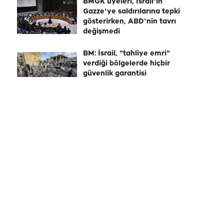
BMGK üyeleri, İsrail'in
Gazze'ye saldırılarına tepki
gösterirken, ABD'nin tavrı
değişmedi
BM: İsrail, "tahliye emri"
verdiği bölgelerde hiçbir
güvenlik garantisi
sağlamıyor