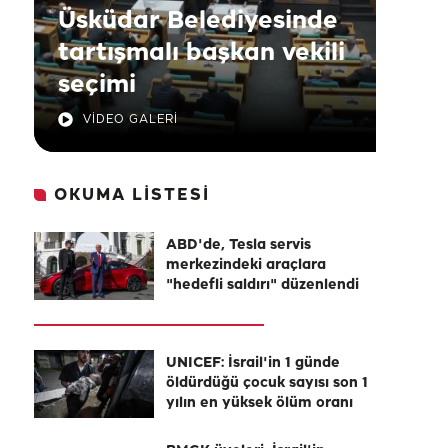
Üsküdar Belediyesinde
tartışmalı başkan vekili
seçimi
VİDEO GALERİ
OKUMA LİSTESİ
ABD'de, Tesla servis
merkezindeki araçlara
"hedefli saldırı" düzenlendi
UNICEF: İsrail'in 1 günde
öldürdüğü çocuk sayısı son 1
yılın en yüksek ölüm oranı