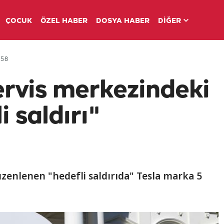
ÇOCUK
ÖZEL HABER
DOSYA HABER
DİĞER
:58
ervis merkezindeki
i saldırı"
üzenlenen "hedefli saldırıda" Tesla marka 5