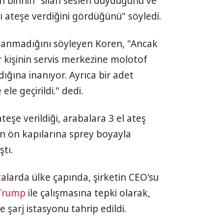
 birinin "silah sesleri duyduğunu ve
arı ateşe verdiğini gördüğünü" söyledi.
nmadığını söyleyen Koren, "Ancak
ir kişinin servis merkezine molotof
rdığına inanıyor. Ayrıca bir adet
e geçirildi." dedi.
teşe verildiği, arabalara 3 el ateş
rın ön kapılarına sprey boyayla
ştı.
larda ülke çapında, şirketin CEO'su
Trump
ile çalışmasına tepki olarak,
e şarj istasyonu tahrip edildi.