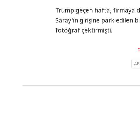
Trump geçen hafta, firmaya d
Saray'ın girişine park edilen 
fotoğraf çektirmişti.
AB
Dünya
KAYNAK
AA
HABER GİRİŞ
18.03.2025 21
UNICEF: İsrail'i