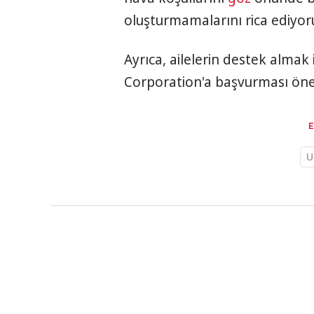
oluşturmamalarını rica ediyoruz
Ayrıca, ailelerin destek alma
Corporation'a başvurması öner
U