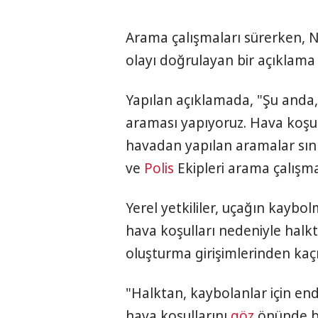
Arama çalışmaları sürerken,
olayı doğrulayan bir açıklama 
Yapılan açıklamada, "Şu and
araması yapıyoruz. Hava koşul
havadan yapılan aramalar sınır
ve
Polis
Ekipleri arama çalışmal
Yerel yetkililer, uçağın kaybo
hava koşulları nedeniyle halk
oluşturma girişimlerinden kaç
"Halktan, kaybolanlar için en
hava koşullarını
göz
önünde bu