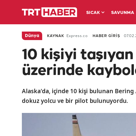
SICAK
SAVUNMA
Dünya
KAYNAK
Express.co
HABER GİRİŞ
07.02.
10 kişiyi taşıya
üzerinde kaybo
Alaska'da, içinde 10 kişi bulunan Bering 
dokuz yolcu ve bir pilot bulunuyordu.