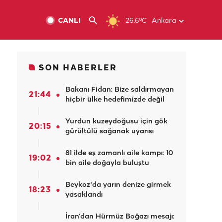
CANLI
26.6ºC
Ankara
SON HABERLER
Bakanı Fidan: Bize saldırmayan
21:44
hiçbir ülke hedefimizde değil
Yurdun kuzeydoğusu için gök
20:15
gürültülü sağanak uyarısı
81 ilde eş zamanlı aile kampı: 10
19:02
bin aile doğayla buluştu
Beykoz'da yarın denize girmek
18:23
yasaklandı
İran’dan Hürmüz Boğazı mesajı: