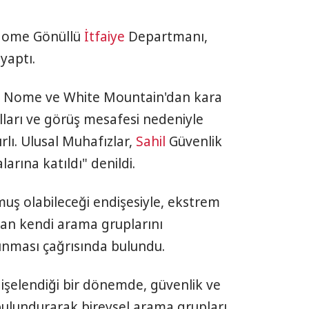
 Nome Gönüllü
İtfaiye
Departmanı,
yaptı.
a, Nome ve White Mountain'dan kara
ları ve görüş mesafesi nedeniyle
lı. Ulusal Muhafızlar,
Sahil
Güvenlik
arına katıldı" denildi.
lmuş olabileceği endişesiyle, ekstrem
tan kendi arama gruplarını
ınması çağrısında bulundu.
dişelendiği bir dönemde, güvenlik ve
lundurarak bireysel arama grupları