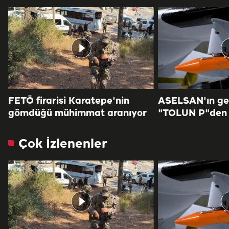
FETÖ firarisi Karatepe'nin
ASELSAN'ın geli
gömdüğü mühimmat aranıyor
"TOLUN P"den 
Çok İzlenenler