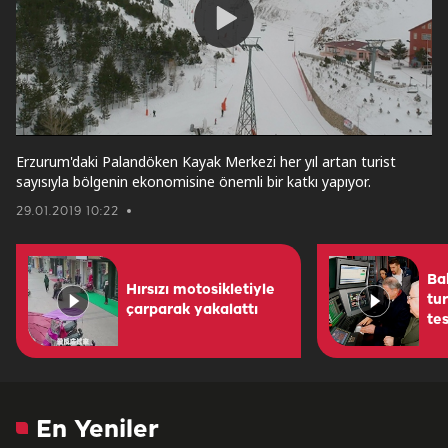
Play
Video
Erzurum'daki Palandöken Kayak Merkezi her yıl artan turist
sayısıyla bölgenin ekonomisine önemli bir katkı yapıyor.
29.01.2019 10:22
Ba
Hırsızı motosikletiyle
tu
çarparak yakalattı
tes
En Yeniler