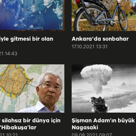
yle gitmesi bir olan
Ankara'da sonbahar
17.10.2021 13:31
21 14:43
silahsız bir dünya için
Şişman Adam’ın büyük 
 ‘Hibakuşa’lar
Nagasaki
21 10:21
09.08.2021 09:07