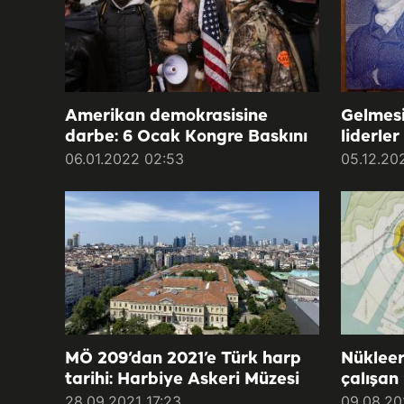
Amerikan demokrasisine
Gelmesi
darbe: 6 Ocak Kongre Baskını
liderler
06.01.2022 02:53
05.12.20
MÖ 209’dan 2021’e Türk harp
Nükleer 
tarihi: Harbiye Askeri Müzesi
çalışan
28.09.2021 17:23
09.08.20