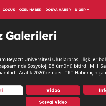
ÇOCUK
ÖZEL HABER
DOSYA HABER
DİĞER
 Galerileri
ım Beyazıt Üniversitesi Uluslararası İlişkile
 kapsamında Sosyoloji Bölümünü bitirdi. Milli 
mladı. Aralık 2020’den beri TRT Haber için çalı
ri
Video
İnf
Sosyal Video