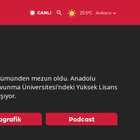
CANLI
25.5ºC
Ankara
r bölümünden mezun oldu. Anadolu
Savunma Üniversitesi'ndeki Yüksek Lisans
şıyor.
ografik
Podcast