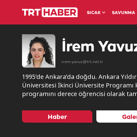
SICAK
SAVUNMA
İrem Yavuz
irem.yavuz@trt.net.tr
1995’de Ankara’da doğdu. Ankara Yıldır
Üniversitesi İkinci Üniversite Programı
programını derece öğrencisi olarak tama
Haber
Gale