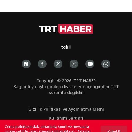
tabii
Copyright © 2026. TRT HABER
Bağlantı yoluyla gidilen dış sitelerin içeriğinden TRT
sorumlu değildir.
Gizlilik Politikası ve Aydınlatma Metni
Kullanım Şartları
Çerez politikasındaki amaçlarla sınırlı ve mevzuata
Çerez Politikası
uygun şekilde çerez konumlandırmaktayız. Detaylar
Kabul Et