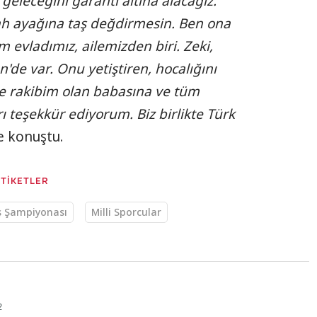
eleceğini garanti altına alacağız.
llah ayağına taş değdirmesin. Ben ona
 evladımız, ailemizden biri. Zeki,
en'de var. Onu yetiştiren, hocalığını
 rakibim olan babasına ve tüm
ı teşekkür ediyorum. Biz birlikte Türk
e konuştu.
ETİKETLER
ş Şampiyonası
Milli Sporcular
2