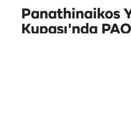
Panathinaikos 
Kupası'nda PAO
etti
Teknik direktörlüğünü Fatih Terim'in ya
finalinde PAOK'u 1-0 yendi.