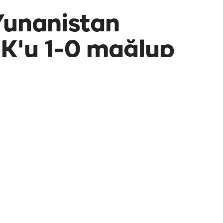
Yunanistan
K'u 1-0 mağlup
ptığı Panathinaikos, Yunanistan Kupası yarı