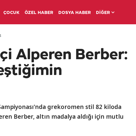
ÇOCUK
ÖZEL HABER
DOSYA HABER
DİĞER
4
i Alperen Berber:
eştiğimin
ampiyonası'nda grekoromen stil 82 kiloda
ren Berber, altın madalya aldığı için mutlu