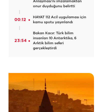
Anlaşması'nı imzalamaktan
onur duyduğunu belirtti
HAYAT 112 Acil uygulaması için
00:12
kamu spotu yayınlandı
Bakan Kacır: Türk bilim
insanları 10 Antarktika, 6
23:54
Arktik bilim seferi
gerçekleştirdi