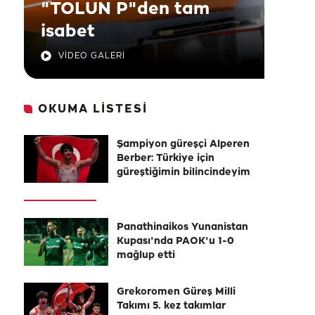
"TOLUN P"den tam
isabet
VİDEO GALERİ
OKUMA LİSTESİ
Şampiyon güreşçi Alperen
Berber: Türkiye için
güreştiğimin bilincindeyim
Panathinaikos Yunanistan
Kupası'nda PAOK'u 1-0
mağlup etti
Grekoromen Güreş Milli
Takımı 5. kez takımlar