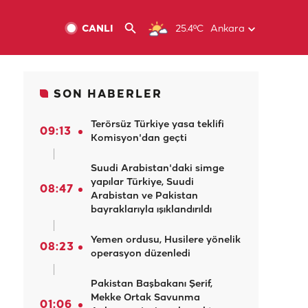
CANLI
25.4ºC
Ankara
SON HABERLER
Terörsüz Türkiye yasa teklifi
09:13
Komisyon'dan geçti
Suudi Arabistan'daki simge
yapılar Türkiye, Suudi
08:47
Arabistan ve Pakistan
bayraklarıyla ışıklandırıldı
Yemen ordusu, Husilere yönelik
08:23
operasyon düzenledi
Pakistan Başbakanı Şerif,
Mekke Ortak Savunma
01:06