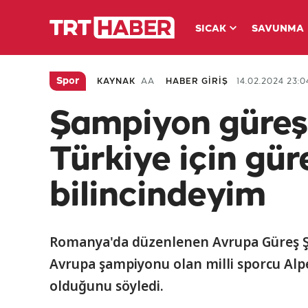
SICAK
SAVUNMA
Spor
KAYNAK
AA
HABER GİRİŞ
14.02.2024 23:0
Şampiyon güreşç
Türkiye için gür
bilincindeyim
Romanya'da düzenlenen Avrupa Güreş Ş
Avrupa şampiyonu olan milli sporcu Alpe
olduğunu söyledi.