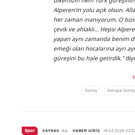
ülkemizin hem Türk güreşinin g
Alperen'in yolu açık olsun. A
her zaman inanıyorum. O bizim
çevik ve ahlaklı... Hepsi Alper
yapan aynı zamanda benim de
emeği olan hocalarına ayrı ayr
güreşini bu hale getirdik."
diy
Güreş
Avrupa Güre
Spor
KAYNAK
AA
HABER GİRİŞ
14.02.2024 22:5