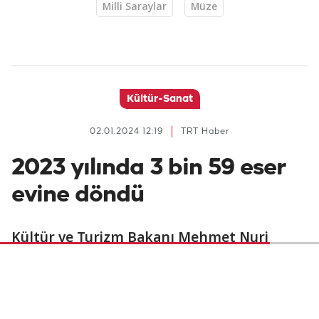
Milli Saraylar
Müze
Kültür-Sanat
02.01.2024 12:19
TRT Haber
2023 yılında 3 bin 59 eser
evine döndü
Kültür ve Turizm Bakanı Mehmet Nuri
Ersoy, 2023 yılında 3 bin 59 eserin ait olduğu
topraklara kavuşturulduğunu belirterek,
2024 yılında da çalınan eserlerin iadesi için