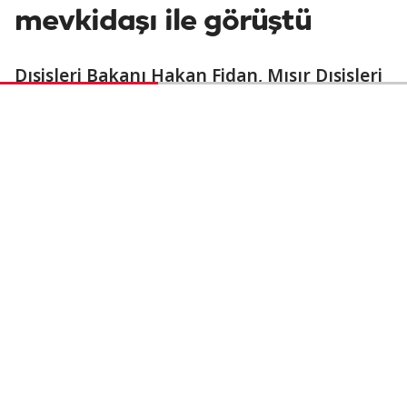
mevkidaşı ile görüştü
Dışişleri Bakanı Hakan Fidan, Mısır Dışişleri
Bakanı Bedir Abdulati ile telefon
görüşmesinde Suriye'deki gelişmeleri ele
aldı.