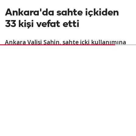
Ankara'da sahte içkiden
33 kişi vefat etti
Ankara Valisi Şahin, sahte içki kullanımına
bağlı olarak 33 kişinin vefat ettiğini, 20
kişinin de hastanelerde yoğun bakımda
tedavi altında olduğunu bildirdi.