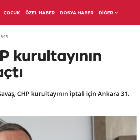
ÇOCUK
ÖZEL HABER
DOSYA HABER
DİĞER
8:15
P kurultayının
açtı
avaş, CHP kurultayının iptali için Ankara 31.