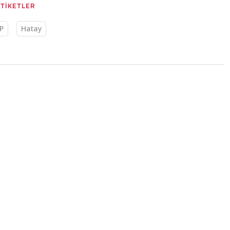
ETİKETLER
P
Hatay
17:22
dan TÜSİAD'a
rına ilişkin
z, TÜSİAD'a yönelik tepki açıklamalarına