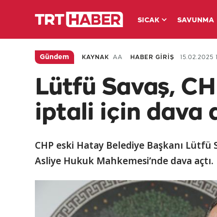
SICAK
SAVUNMA
Gündem
KAYNAK
AA
HABER GİRİŞ
15.02.2025 1
Lütfü Savaş, CH
iptali için dava 
CHP eski Hatay Belediye Başkanı Lütfü S
Asliye Hukuk Mahkemesi’nde dava açtı.