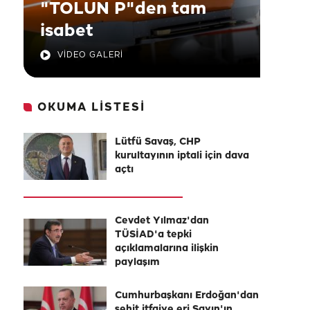
"TOLUN P"den tam
isabet
VİDEO GALERİ
OKUMA LİSTESİ
Lütfü Savaş, CHP
kurultayının iptali için dava
açtı
Cevdet Yılmaz'dan
TÜSİAD'a tepki
açıklamalarına ilişkin
paylaşım
Cumhurbaşkanı Erdoğan'dan
şehit itfaiye eri Sayın'ın