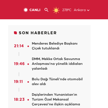
CANLI
27.8ºC
Ankara
SON HABERLER
Menderes Belediye Başkanı
21:14
Çiçek tutuklandı
DMM, Mekke Ortak Savunma
19:46
Anlaşması'na yönelik iddiaları
yalanladı
Bolu Dağı Tüneli'nde otomobil
19:11
alev aldı
Dışişlerinden Yunanistan'ın
18:23
Turizm Özel Mekansal
Çerçevesi'ne ilişkin açıklama