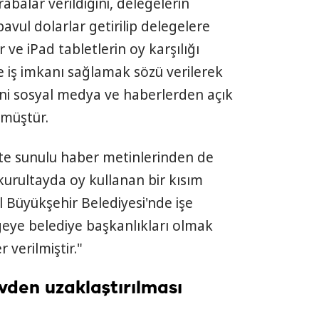
rabalar verildiğini, delegelerin
avul dolarlar getirilip delegelere
r ve iPad tabletlerin oy karşılığı
re iş imkanı sağlamak sözü verilerek
ini sosyal medya ve haberlerden açık
örmüştür.
kte sunulu haber metinlerinden de
kurultayda oy kullanan bir kısım
l Büyükşehir Belediyesi'nde işe
egeye belediye başkanlıkları olmak
 verilmiştir."
den uzaklaştırılması