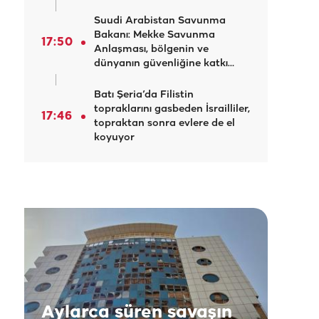
Suudi Arabistan Savunma
Bakanı: Mekke Savunma
17:50
Anlaşması, bölgenin ve
dünyanın güvenliğine katkı
sağlıyor
Batı Şeria’da Filistin
topraklarını gasbeden İsrailliler,
17:46
topraktan sonra evlere de el
koyuyor
Aylarca süren savaşın