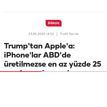
Dünya
23.05.2025 14:52
Truth Social
Trump'tan Apple'a:
iPhone'lar ABD'de
üretilmezse en az yüzde 25
vergi uygulanacak
ABD Başkanı Donald Trump, Apple
CEO'suyla konuştuğunu belirterek, "Eğer
iPhone'ları ABD'de üretmezlerse en az