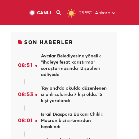
CANLI
25.5ºC
Ankara
SON HABERLER
Avcılar Belediyesine yönelik
"ihaleye fesat karıştırma"
08:51
soruşturmasında 12 şüpheli
adliyede
Tayland’da okulda düzenlenen
08:53
silahlı saldırıda 7 kişi öldü, 15
kişi yaralandı
İsrail Diaspora Bakanı Chikli:
08:01
Macron bizi sırtımızdan
bıçakladı