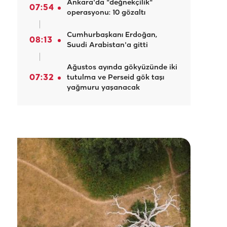
Ankara'da "değnekçilik"
07:54
operasyonu: 10 gözaltı
Cumhurbaşkanı Erdoğan,
08:13
Suudi Arabistan'a gitti
Ağustos ayında gökyüzünde iki
07:32
tutulma ve Perseid gök taşı
yağmuru yaşanacak