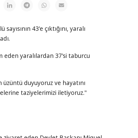
ü sayısının 43'e çıktığını, yaralı
adı.
 eden yaralılardan 37'si taburcu
n üzüntü duyuyoruz ve hayatını
erine taziyelerimizi iletiyoruz."
de ziyaret eden Devlet Başkanı Miguel