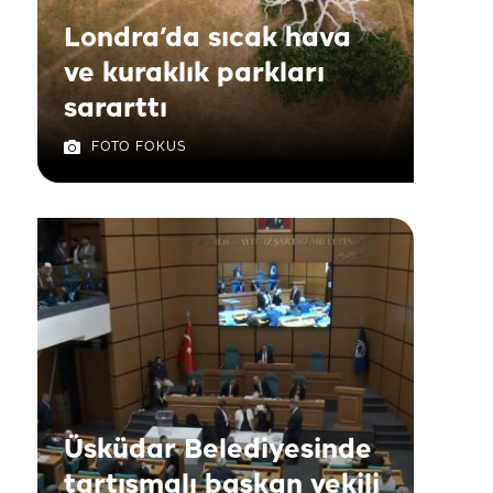
Londra’da sıcak hava
ve kuraklık parkları
sararttı
FOTO FOKUS
Üsküdar Belediyesinde
tartışmalı başkan vekili