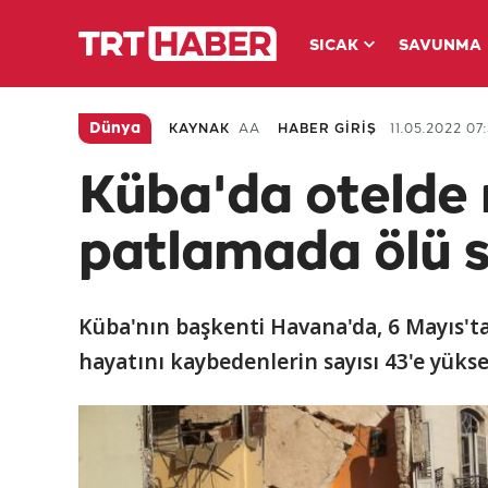
SICAK
SAVUNMA
Dünya
KAYNAK
AA
HABER GİRİŞ
11.05.2022 07
Küba'da otelde
patlamada ölü sa
Küba'nın başkenti Havana'da, 6 Mayıs'
hayatını kaybedenlerin sayısı 43'e yükse