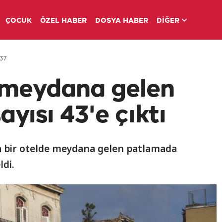
ÇOCUK
ÖZEL HABER
DOSYA HABER
DİĞER
:37
 meydana gelen
yısı 43'e çıktı
ta bir otelde meydana gelen patlamada
ldi.