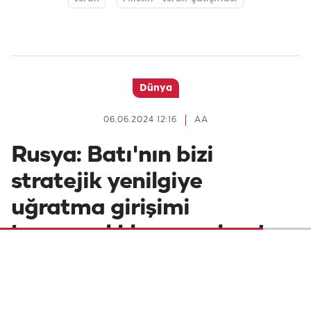
Dünya
06.06.2024 12:16
AA
Rusya: Batı'nın bizi
stratejik yenilgiye
uğratma girişimi
başarısızlıkla sonuçlandı
Rusya Güvenlik Konseyi Sekreteri Sergey
Şoygu, Batılı devletlerin Ukrayna’ya para ve