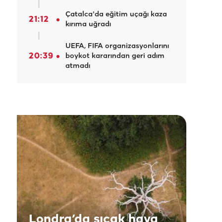
Çatalca'da eğitim uçağı kaza
21:12
kırıma uğradı
UEFA, FIFA organizasyonlarını
20:39
boykot kararından geri adım
atmadı
Londra’da sıcak hava