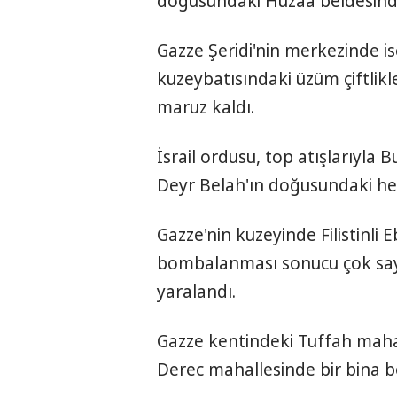
doğusundaki Huzaa beldesinde 
Gazze Şeridi'nin merkezinde i
kuzeybatısındaki üzüm çiftlik
maruz kaldı.
İsrail ordusu, top atışlarıyla
Deyr Belah'ın doğusundaki hed
Gazze'nin kuzeyinde Filistinli E
bombalanması sonucu çok sayıd
yaralandı.
Gazze kentindeki Tuffah mahal
Derec mahallesinde bir bina 