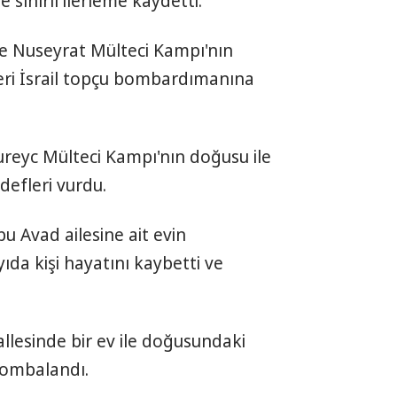
sınırlı ilerleme kaydetti.
se Nuseyrat Mülteci Kampı'nın
leri İsrail topçu bombardımanına
 Bureyc Mülteci Kampı'nın doğusu ile
efleri vurdu.
bu Avad ailesine ait evin
a kişi hayatını kaybetti ve
lesinde bir ev ile doğusundaki
bombalandı.