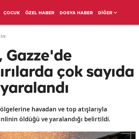
ÇOCUK
ÖZEL HABER
DOSYA HABER
DİĞER
:59
, Gazze'de
ırılarda çok sayıda
e yaralandı
 bölgelerine havadan ve top atışlarıyla
inlinin öldüğü ve yaralandığı belirtildi.