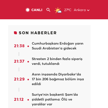
CANLI
27ºC
Ankara
SON HABERLER
Cumhurbaşkanı Erdoğan yarın
21:38
Suudi Arabistan'a gidecek
Stresten 2 binden fazla sipariş
21:37
verdi, tutuklandı
Asrın inşasında Diyarbakır'da
21:29
17 bin 206 bağımsız bölüm inşa
edildi
Suriye'nin başkenti Şam’da
21:12
şiddetli patlama: Ölü ve
yaralılar var