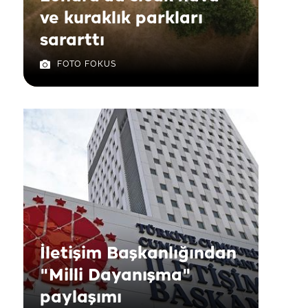
ve kuraklık parkları
sararttı
FOTO FOKUS
İletişim Başkanlığından
"Milli Dayanışma"
paylaşımı