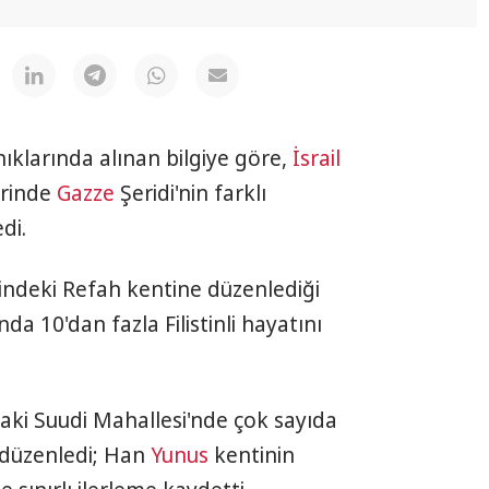
ıklarında alınan bilgiye göre,
İsrail
erinde
Gazze
Şeridi'nin farklı
di.
eyindeki Refah kentine düzenlediği
 10'dan fazla Filistinli hayatını
daki Suudi Mahallesi'nde çok sayıda
ar düzenledi; Han
Yunus
kentinin