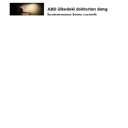
ABD ülkedeki doktorları dang
hummasına karşı uyardı