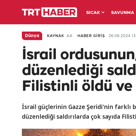
SICAK
SAVUNMA
Dünya
KAYNAK
AA
HABER GİRİŞ
26.06.2024 13
İsrail ordusunun
düzenlediği sald
Filistinli öldü v
İsrail güçlerinin Gazze Şeridi'nin farklı
düzenlediği saldırılarda çok sayıda Filist