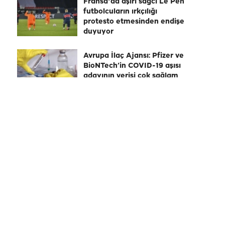
Fransa'da aşırı sağcı Le Pen
futbolcuların ırkçılığı
protesto etmesinden endişe
duyuyor
Avrupa İlaç Ajansı: Pfizer ve
BioNTech’in COVID-19 aşısı
adayının verisi çok sağlam