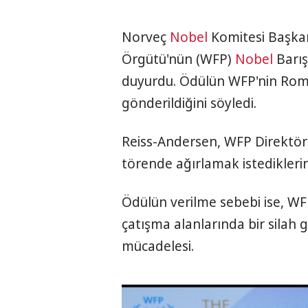
Norveç
Nobel
Komitesi Başkan
Örgütü'nün (WFP)
Nobel
Barış
duyurdu. Ödülün WFP'nin Rom
gönderildiğini söyledi.
Reiss-Andersen, WFP Direktörü
törende ağırlamak istediklerin
Ödülün verilme sebebi ise, WFP
çatışma alanlarında bir silah g
mücadelesi.