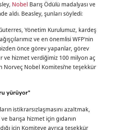
sley,
Nobel
Barış Ödülü madalyası ve
de aldı. Beasley, şunları söyledi:
Guterres, Yönetim Kurulumuz, kardeş
bağışçılarımız ve en önemlisi WFP'nin
le bizden önce görev yapanlar, görev
r ve hizmet verdiğimiz 100 milyon aç
in Norveç Nobel Komitesi’ne teşekkür
ru yürüyor"
ların istikrarsızlaşmasını azaltmak,
 ve barışa hizmet için gıdanın
ndığı için Komiteye ayrıca teşekkür