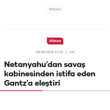
Belçika
Dünya
09.06.2024 22:45
AA
Netanyahu’dan savaş
kabinesinden istifa eden
Gantz’a eleştiri
İsrail Başbakanı Binyamin Netanyahu,
olağanüstü hal hükümetinden istifa eden