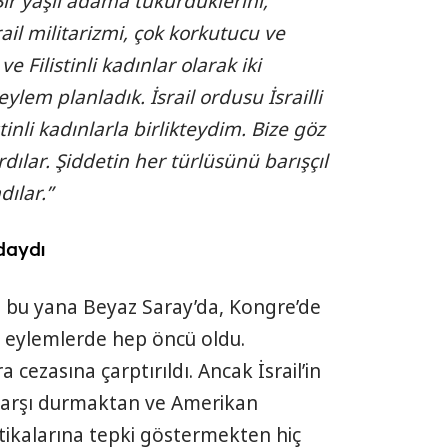
. Bir yaşlı adama tükürdüklerini,
ail militarizmi, çok korkutucu ve
 ve Filistinli kadınlar olarak iki
eylem planladık. İsrail ordusu İsrailli
tinli kadınlarla birlikteydim. Bize göz
dılar. Şiddetin her türlüsünü barışçıl
dılar.”
daydı
u yana Beyaz Saray’da, Kongre’de
ı eylemlerde hep öncü oldu.
 cezasına çarptırıldı. Ancak İsrail’in
ra karşı durmaktan ve Amerikan
itikalarına tepki göstermekten hiç