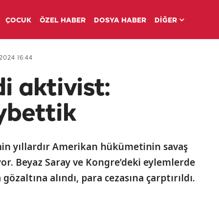
ÇOCUK
ÖZEL HABER
DOSYA HABER
DİĞER
2024 16:44
 aktivist:
ybettik
in yıllardır Amerikan hükümetinin savaş
iyor. Beyaz Saray ve Kongre’deki eylemlerde
 gözaltına alındı, para cezasına çarptırıldı.