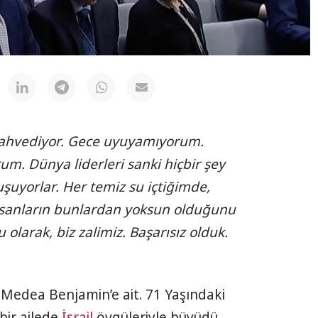
ahvediyor. Gece uyuyamıyorum.
um. Dünya liderleri sanki hiçbir şey
uşuyorlar. Her temiz su içtiğimde,
nsanların bunlardan yoksun olduğunu
arak, biz zalimiz. Başarısız olduk.
t Medea Benjamin’e ait. 71 Yaşındaki
bir ailede
İsrail
övgüleriyle büyüdü.