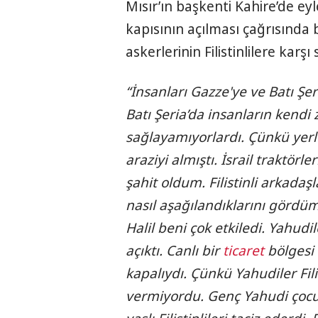
Mısır’ın başkenti Kahire’de ey
kapısının açılması çağrısında b
askerlerinin Filistinlilere karşı
“İnsanları Gazze'ye ve Batı Şer
Batı Şeria’da insanların kendi 
sağlayamıyorlardı. Çünkü yerle
araziyi almıştı. İsrail traktörl
şahit oldum. Filistinli arkadaş
nasıl aşağılandıklarını gördüm
Halil beni çok etkiledi. Yahud
açıktı. Canlı bir
ticaret
bölgesi
kapalıydı. Çünkü Yahudiler Fili
vermiyordu. Genç Yahudi çocukl