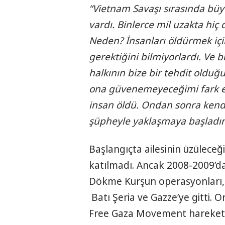
“Vietnam Savaşı sırasında büy
vardı. Binlerce mil uzakta hiç 
Neden? İnsanları öldürmek iç
gerektiğini bilmiyorlardı. V
halkının bize bir tehdit olduğ
ona güvenemeyeceğimi fark et
insan öldü. Ondan sonra kendi 
şüpheyle yaklaşmaya başladım
Başlangıçta ailesinin üzüleceği
katılmadı. Ancak 2008-2009’da 
Dökme Kurşun operasyonları, 
Batı Şeria ve Gazze’ye gitti. O
Free Gaza Movement hareketiy