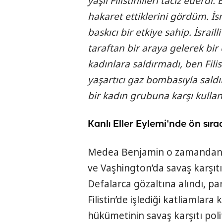
yaşlı Filistinlileri taciz ederdi
hakaret ettiklerini gördüm. İsr
baskıcı bir etkiye sahip. İsrailli
taraftan bir araya gelerek bir 
kadınlara saldırmadı, ben Filis
yaşartıcı gaz bombasıyla saldır
bir kadın grubuna karşı kullan
Kanlı Eller Eylemi'nde ön sıra
Medea Benjamin o zamandan b
ve Vaşhington’da savaş karşıt
Defalarca gözaltına alındı, para
Filistin’de işlediği katliamla
hükümetinin savaş karşıtı pol