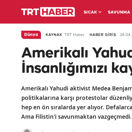
SICAK
SAVUNMA
Dünya
KAYNAK
TRT Haber
HABER GİRİŞ
26.04.
Amerikalı Yahudi
İnsanlığımızı ka
Amerikalı Yahudi aktivist Medea Benjam
politikalarına karşı protestolar düzenl
hep en ön sıralarda yer alıyor. Defalarca
Ama Filistin'i savunmaktan vazgeçmedi.