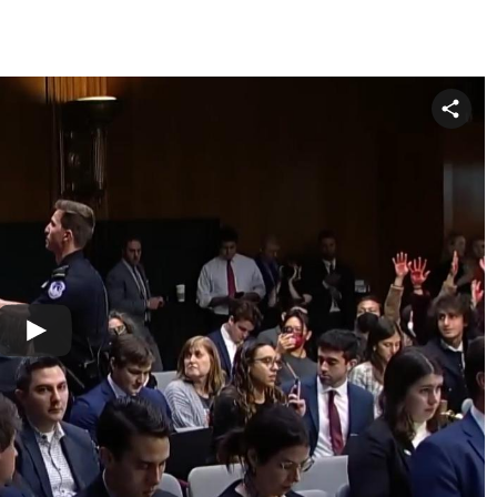
Share
video
Play
Video