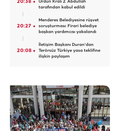
20:38
Ürdün Kralı 2. Abdullah
tarafından kabul edildi
Menderes Belediyesine rüşvet
20:27
soruşturması: Firari belediye
başkan yardımcısı yakalandı
İletişim Başkanı Duran'dan
20:08
Terörsüz Türkiye yasa teklifine
ilişkin paylaşım