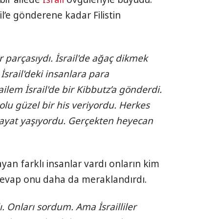
il’e gönderene kadar Filistin
r parçasıydı. İsrail'de ağaç dikmek
l İsrail'deki insanlara para
lem İsrail'de bir Kibbutz’a gönderdi.
dolu güzel bir his veriyordu. Herkes
 hayat yaşıyordu. Gerçekten heyecan
ayan farklı insanlar vardı onların kim
evap onu daha da meraklandırdı.
. Onları sordum. Ama İsrailliler