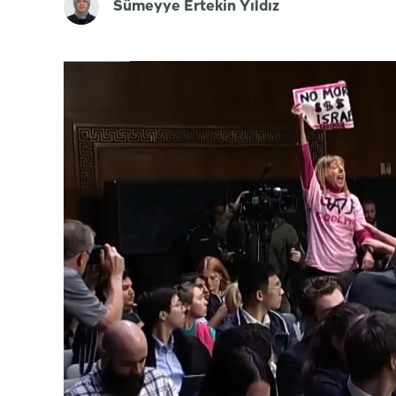
Sümeyye Ertekin Yıldız