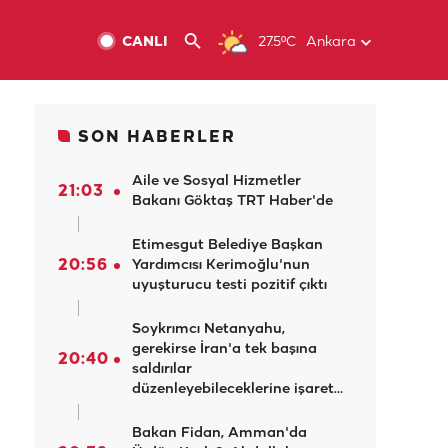
CANLI
27.5ºC
Ankara
SON HABERLER
Aile ve Sosyal Hizmetler
21:03
Bakanı Göktaş TRT Haber'de
Etimesgut Belediye Başkan
20:56
Yardımcısı Kerimoğlu'nun
uyuşturucu testi pozitif çıktı
Soykrımcı Netanyahu,
gerekirse İran'a tek başına
20:40
saldırılar
düzenleyebileceklerine işaret
etti
Bakan Fidan, Amman'da