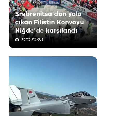
Srebrenitsa'dan yola
çıkan Filistin Konvoyu
Niğde'de karşılandı
FOTO FOKUS