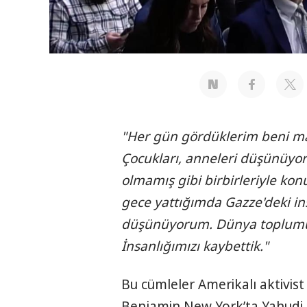
"Her gün gördüklerim beni m
Çocukları, anneleri düşünüyor
olmamış gibi birbirleriyle kon
gece yattığımda Gazze'deki i
düşünüyorum. Dünya toplumu ol
İnsanlığımızı kaybettik."
Bu cümleler Amerikalı aktivis
Benjamin New York’ta Yahudi 