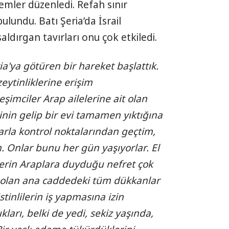
lemler düzenledi. Refah sınır
ulundu. Batı Şeria’da İsrail
 saldırgan tavırları onu çok etkiledi.
ia'ya götüren bir hareket başlattık.
zeytinliklerine erişim
şimciler Arap ailelerine ait olan
erinin gelip bir evi tamamen yıktığına
larla kontrol noktalarından geçtim,
. Onlar bunu her gün yaşıyorlar. El
ilerin Araplara duyduğu nefret çok
 olan ana caddedeki tüm dükkanlar
stinlilerin iş yapmasına izin
arı, belki de yedi, sekiz yaşında,