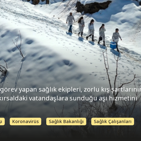
rev yapan sağlık ekipleri, zorlu kış şartlarının
p kırsaldaki vatandaşlara sunduğu aşı hizmetini
şı
Koronavirüs
Sağlık Bakanlığı
Sağlık Çalışanları