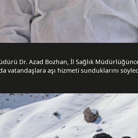
Müdürü Dr. Azad Bozhan, İl Sağlık Müdürlüğünc
da vatandaşlara aşı hizmeti sunduklarını söyled