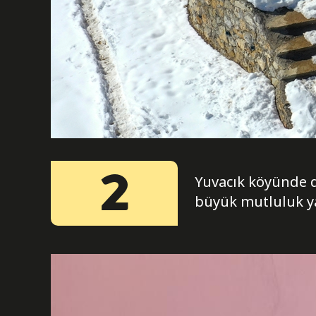
2
Yuvacık köyünde d
büyük mutluluk y