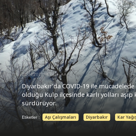
22.03.2022 14:20
AA
Diyarbakır'da COVID-19 ile mücadelede gö
olduğu Kulp ilçesinde karlı yolları aşı
sürdürüyor.
Aşı Çalışmaları
Diyarbakır
Kar Yağı
Etiketler :