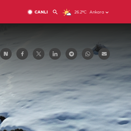
CANLI
26.2ºC
Ankara