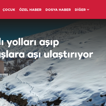
ÇOCUK
ÖZEL HABER
DOSYA HABER
DİĞER
ı yolları aşıp
lara aşı ulaştırıyor