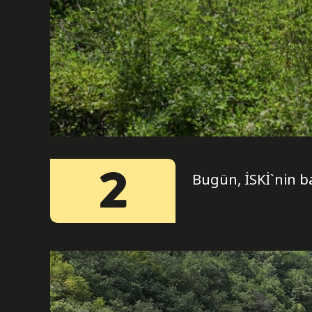
2
Bugün, İSKİ`nin b