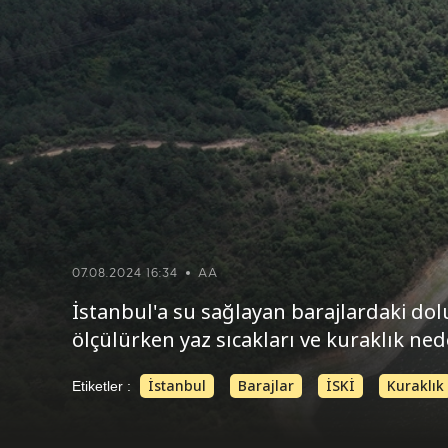
07.08.2024 16:34
AA
İstanbul'a su sağlayan barajlardaki dol
ölçülürken yaz sıcakları ve kuraklık nede
İstanbul
Barajlar
İSKİ
Kuraklık
Etiketler :