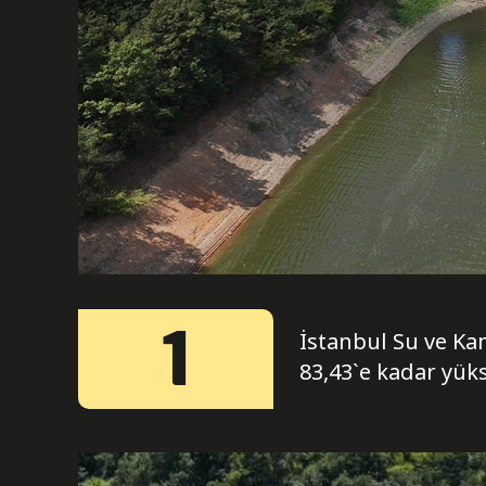
1
İstanbul Su ve Kan
83,43`e kadar yük