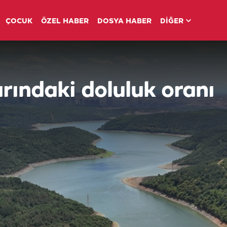
ÇOCUK
ÖZEL HABER
DOSYA HABER
DİĞER
arındaki doluluk oranı