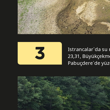
3
Istrancalar`da su 
23,31, Büyükçekme
Pabuçdere`de yüzd