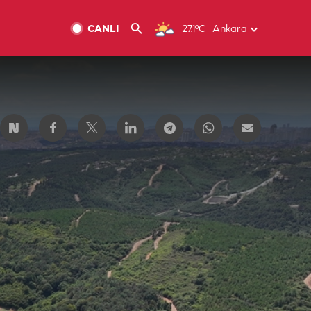
CANLI
27.1ºC
Ankara