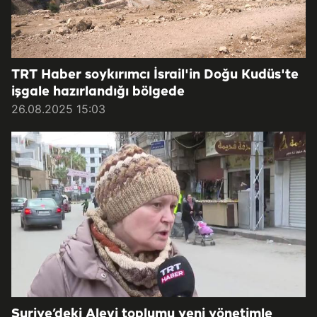
TRT Haber soykırımcı İsrail'in Doğu Kudüs'te
işgale hazırlandığı bölgede
26.08.2025 15:03
Suriye’deki Alevi toplumu yeni yönetimle