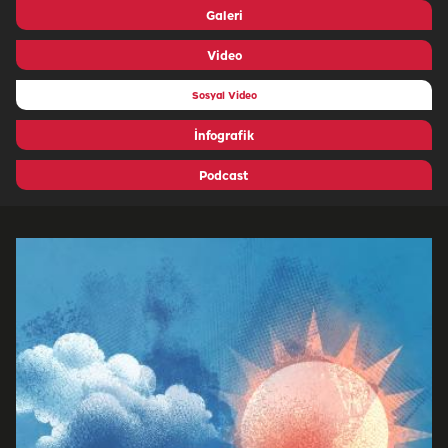
Galeri
Video
Sosyal Video
İnfografik
Podcast