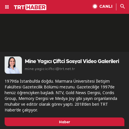
CANLI
Mine Yagıcı Çiftci Sosyal Video Galerileri
mine.yagiciciftci@trt.net.tr
1979’da İstanbul’da doğdu. Marmara Üniversitesi İletişim
Fakültesi Gazetecilik Bölümü mezunu. Gazeteciliğe 1997’de
henüz öğrenciyken başladı. NTV, Gold News Dergisi, Cordis
Group, Memory Dergisi ve Medya Joy gibi yayın organlarında
muhabir ve editör olarak görev yaptı. 2018’den beri TRT
Haber’de çalışıyor.
Haber