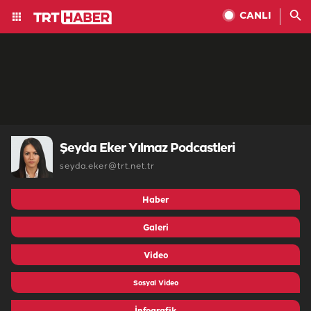
CANLI
Şeyda Eker Yılmaz Podcastleri
seyda.eker@trt.net.tr
Haber
Galeri
Video
Sosyal Video