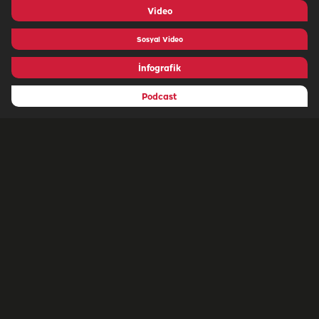
Video
Sosyal Video
İnfografik
Podcast