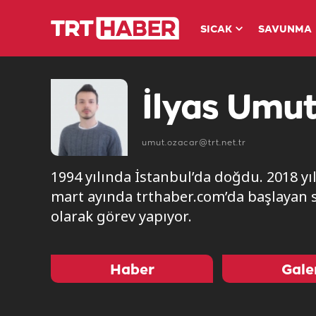
SICAK
SAVUNMA
İlyas Umut
umut.ozacar@trt.net.tr
1994 yılında İstanbul’da doğdu. 2018 yı
mart ayında trthaber.com’da başlayan 
olarak görev yapıyor.
Haber
Gale