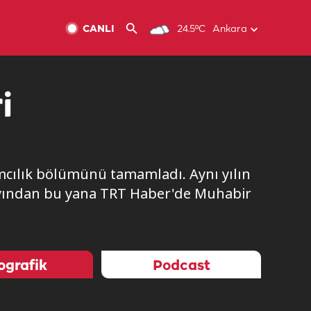
CANLI
24.5ºC
Ankara
i
lamcılık bölümünü tamamladı. Aynı yılın
 ayından bu yana TRT Haber'de Muhabir
ografik
Podcast