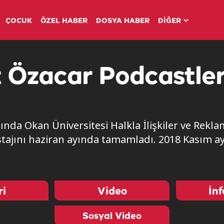
ÇOCUK
ÖZEL HABER
DOSYA HABER
DİĞER
 Özacar Podcastler
lında Okan Üniversitesi Halkla İlişkiler ve Rek
stajını haziran ayında tamamladı. 2018 Kasım
ri
Video
İnf
Sosyal Video