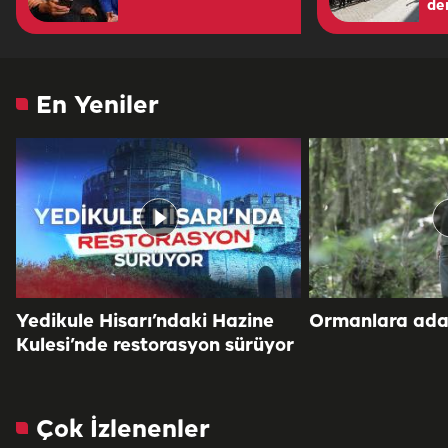
de
En Yeniler
Yedikule Hisarı’ndaki Hazine
Ormanlara adan
Kulesi’nde restorasyon sürüyor
Çok İzlenenler