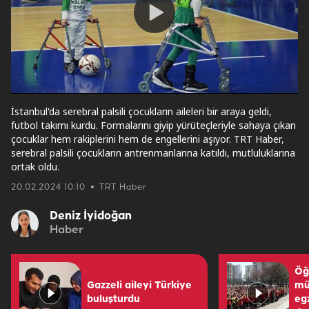
Play
Video
İstanbul'da serebral palsili çocukların aileleri bir araya geldi,
futbol takımı kurdu. Formalarını giyip yürüteçleriyle sahaya çıkan
çocuklar hem rakiplerini hem de engellerini aşıyor. TRT Haber,
serebral palsili çocukların antrenmanlarına katıldı, mutluluklarına
ortak oldu.
20.02.2024 10:10
TRT Haber
Deniz İyidoğan
Haber
Öğ
Gazzeli aileyi Türkiye
mü
buluşturdu
eg