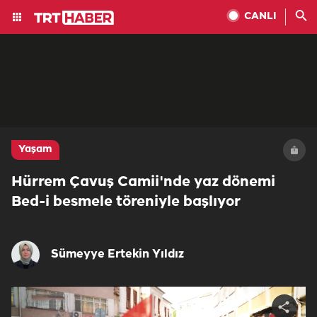
CANLI
Yaşam
Hürrem Çavuş Camii'nde yaz dönemi
Bed-i besmele töreniyle başlıyor
Sümeyye Ertekin Yıldız
Share