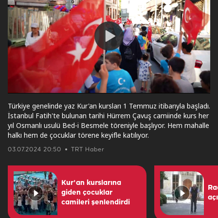
video
Play
Video
Türkiye genelinde yaz Kur'an kursları 1 Temmuz itibarıyla başladı.
İstanbul Fatih'te bulunan tarihi Hürrem Çavuş camiinde kurs her
yıl Osmanlı usulü Bed-i Besmele töreniyle başlıyor. Hem mahalle
halkı hem de çocuklar törene keyifle katılıyor.
03.07.2024 20:50
TRT Haber
Kur'an kurslarına
Ra
giden çocuklar
aç
camileri şenlendirdi