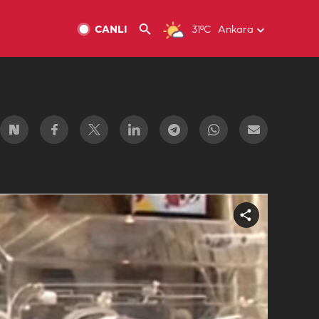
CANLI
31ºC
Ankara
Share
video