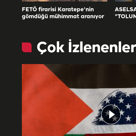
FETÖ firarisi Karatepe'nin
ASELSAN
gömdüğü mühimmat aranıyor
"TOLUN
Çok İzlenenle