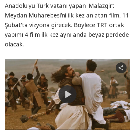
Anadolu'yu Türk vatanı yapan 'Malazgirt
Meydan Muharebesi’ni ilk kez anlatan film, 11
Şubat'ta vizyona girecek. Böylece TRT ortak
yapımı 4 film ilk kez aynı anda beyaz perdede
olacak.
S
h
a
r
e
v
i
d
e
o
P
l
a