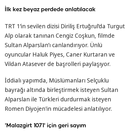
y
İlk kez beyaz perdede anlatılacak
V
TRT 1’in sevilen dizisi Diriliş Ertuğrul’da Turgut
i
Alp olarak tanınan Cengiz Coşkun, filmde
Sultan Alparslan’ı canlandırıyor. Ünlü
d
oyuncular Haluk Piyes, Caner Kurtaran ve
e
Vildan Atasever de başrolleri paylaşıyor.
o
İddialı yapımda, Müslümanları Selçuklu
bayrağı altında birleştirmek isteyen Sultan
Alparslan ile Türkleri durdurmak isteyen
Romen Diyojen'in mücadelesi anlatılıyor.
'Malazgirt 1071' için geri sayım