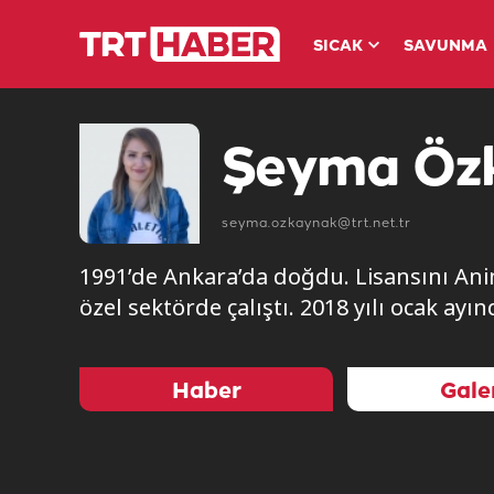
SICAK
SAVUNMA
Şeyma Özk
seyma.ozkaynak@trt.net.tr
1991’de Ankara’da doğdu. Lisansını Ani
özel sektörde çalıştı. 2018 yılı ocak a
Haber
Gale