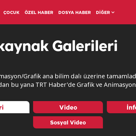
ÇOCUK
ÖZEL HABER
DOSYA HABER
DİĞER
aynak Galerileri
masyon/Grafik ana bilim dalı üzerine tamamladı.
yından bu yana TRT Haber'de Grafik ve Animasyon
ri
Video
İnf
Sosyal Video