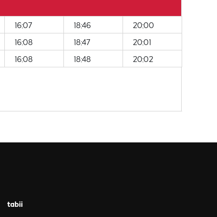
16:07
18:46
20:00
16:08
18:47
20:01
16:08
18:48
20:02
tabii