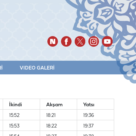
İ
VIDEO GALERİ
İkindi
Akşam
Yatsı
15:52
18:21
19:36
15:53
18:22
19:37