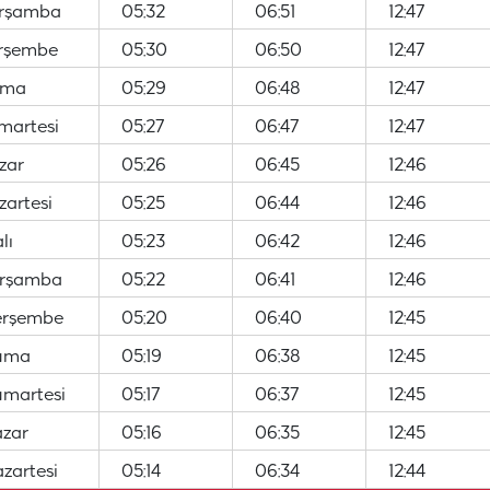
arşamba
05:32
06:51
12:47
erşembe
05:30
06:50
12:47
uma
05:29
06:48
12:47
martesi
05:27
06:47
12:47
zar
05:26
06:45
12:46
artesi
05:25
06:44
12:46
lı
05:23
06:42
12:46
arşamba
05:22
06:41
12:46
erşembe
05:20
06:40
12:45
Cuma
05:19
06:38
12:45
umartesi
05:17
06:37
12:45
azar
05:16
06:35
12:45
zartesi
05:14
06:34
12:44