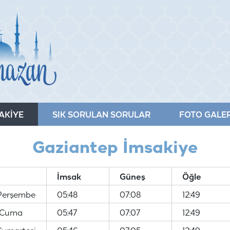
AKİYE
SIK SORULAN SORULAR
FOTO GALER
Gaziantep İmsakiye
İmsak
Güneş
Öğle
Perşembe
05:48
07:08
12:49
 Cuma
05:47
07:07
12:49