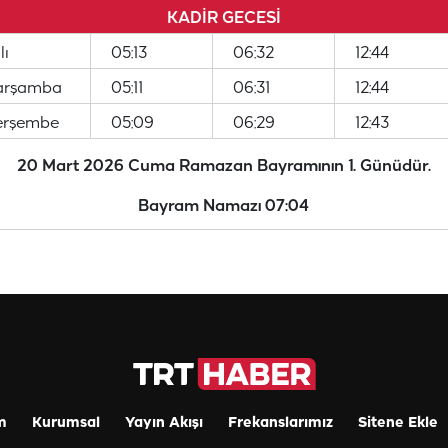
KADİR GECESİ
lı
05:13
06:32
12:44
Çarşamba
05:11
06:31
12:44
erşembe
05:09
06:29
12:43
20 Mart 2026 Cuma Ramazan Bayramının 1. Günüdür.
Bayram Namazı 07:04
m
Kurumsal
Yayın Akışı
Frekanslarımız
Sitene Ekle