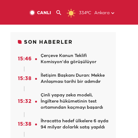
CANLI
33.4ºC
Ankara
SON HABERLER
Çerçeve Kanun Teklifi
15:46
Komisyon'da görüşülüyor
İletişim Başkanı Duran: Mekke
15:38
Anlaşması tarihi bir adımdır
Çinli yapay zeka modeli,
15:32
İngiltere hükümetinin test
ortamından kaçmayı başardı
İhracatta hedef ülkelere 6 ayda
15:38
94 milyar dolarlık satış yapıldı