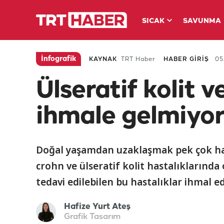
SICAK
SAVUNMA
İnfografik
KAYNAK
TRT Haber
HABER GİRİŞ
05.
Ülseratif kolit v
ihmale gelmiyo
Doğal yaşamdan uzaklaşmak pek çok hast
crohn ve ülseratif kolit hastalıklarında 
tedavi edilebilen bu hastalıklar ihmal ed
Hafize Yurt Ateş
Grafik Tasarım