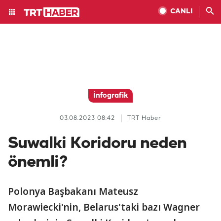
CANLI
İnfografik
03.08.2023 08:42
TRT Haber
Suwalki Koridoru neden
önemli?
Polonya Başbakanı Mateusz
Morawiecki'nin, Belarus'taki bazı Wagner