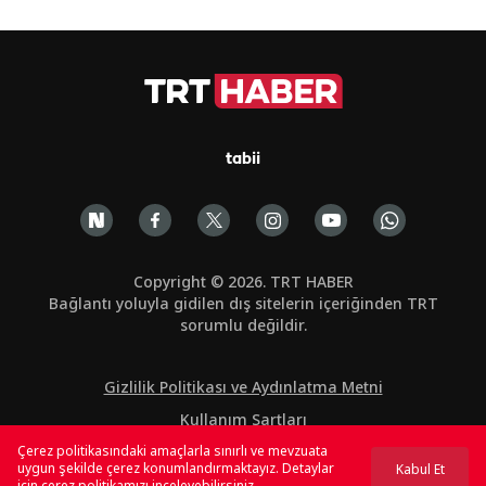
tabii
Copyright © 2026. TRT HABER
Bağlantı yoluyla gidilen dış sitelerin içeriğinden TRT
sorumlu değildir.
Gizlilik Politikası ve Aydınlatma Metni
Kullanım Şartları
Çerez politikasındaki amaçlarla sınırlı ve mevzuata
Çerez Politikası
uygun şekilde çerez konumlandırmaktayız. Detaylar
Kabul Et
için
çerez politikamızı
inceleyebilirsiniz.