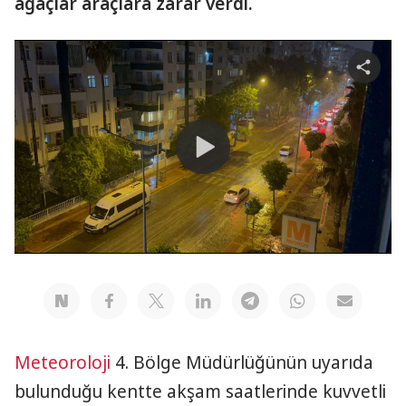
ağaçlar araçlara zarar verdi.
Share
video
Play
Video
Meteoroloji
4. Bölge Müdürlüğünün uyarıda
bulunduğu kentte akşam saatlerinde kuvvetli