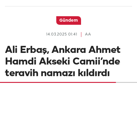
Gündem
14.03.2025 01:41
AA
Ali Erbaş, Ankara Ahmet
Hamdi Akseki Camii’nde
teravih namazı kıldırdı
Diyanet İşleri Başkanı Ali Erbaş, ramazanın
Kur’an ayı olduğunu belirterek, "Ramazan
ayını iyi değerlendirelim. Kur'an-ı Kerim'i
okumasını bilmeyenler öğrensin, bilenler
okusun, okuyanlar anlasın, tefsiriyle