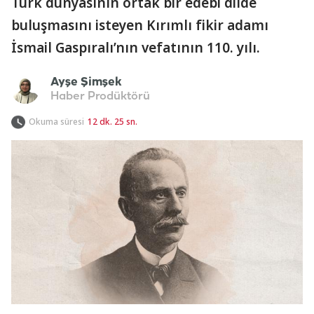
Türk dünyasının ortak bir edebi dilde
buluşmasını isteyen Kırımlı fikir adamı
İsmail Gaspıralı’nın vefatının 110. yılı.
Ayşe Şimşek
Haber Prodüktörü
Okuma süresi
12 dk. 25 sn.