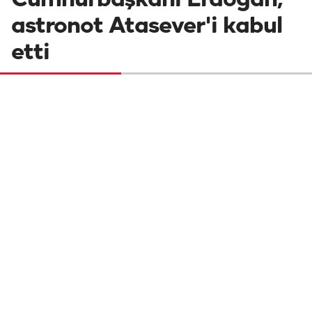
Cumhurbaşkanı Erdoğan,
astronot Atasever'i kabul
etti
Cumhurbaşkanı Recep Tayyip Erdoğan,
Türkiye'nin ikinci astronotu Tuva Cihangir
Atasever ile ailesini kabul etti.