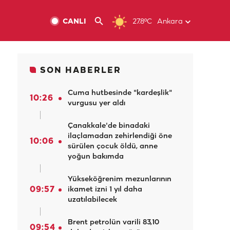
CANLI
27.8ºC
Ankara
SON HABERLER
Cuma hutbesinde "kardeşlik"
10:26
vurgusu yer aldı
Çanakkale'de binadaki
ilaçlamadan zehirlendiği öne
10:06
sürülen çocuk öldü, anne
yoğun bakımda
Yükseköğrenim mezunlarının
09:57
ikamet izni 1 yıl daha
uzatılabilecek
Brent petrolün varili 83,10
09:54