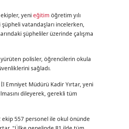
ekipler, yeni
eğitim
öğretim yılı
şüpheli vatandaşları incelerken,
larındaki şüpheliler üzerinde çalışma
 yürüten polisler, öğrencilerin okula
üvenliklerini sağladı.
İl Emniyet Müdürü Kadir Yırtar, yeni
olmasını dileyerek, gerekli tüm
 ekip 557 personel ile okul önünde
ırtar, "Ülke genelinde 81 ilde tüm