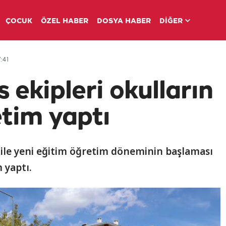
ÇOCUK
ÖZEL HABER
DOSYA HABER
DİĞER
:41
 ekipleri okulların
tim yaptı
 ile yeni eğitim öğretim döneminin başlaması
 yaptı.