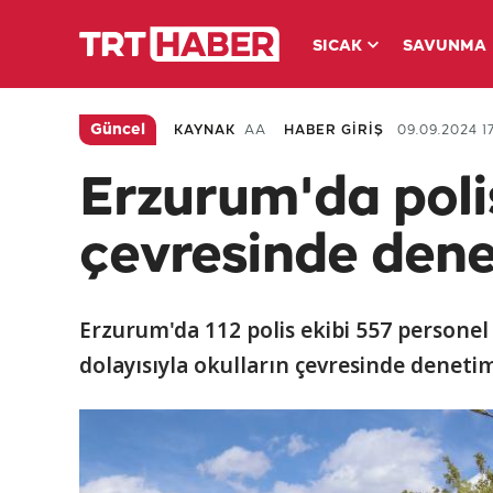
SICAK
SAVUNMA
Güncel
KAYNAK
AA
HABER GİRİŞ
09.09.2024 17
Erzurum'da polis
çevresinde dene
Erzurum'da 112 polis ekibi 557 personel
dolayısıyla okulların çevresinde denetim